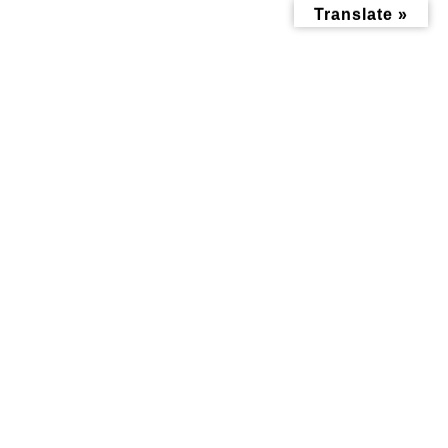
コ
ナ
Translate »
ン
ビ
テ
ゲ
ン
ー
ツ
シ
へ
ョ
ス
ン
キ
に
ッ
移
投稿
プ
動
トップページ
IMG_2533
IMG_2533
IMG_2533