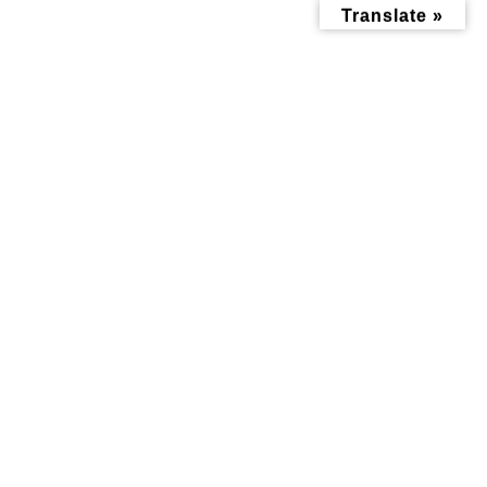
コ
ナ
Translate »
ン
ビ
テ
ゲ
ン
ー
ツ
シ
へ
ョ
ス
ン
キ
に
ッ
移
投稿
プ
動
トップページ
wantan1
wantan1
wantan1