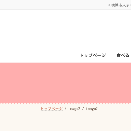
コ
ナ
＜横浜市人ま
ン
ビ
テ
ゲ
ン
ー
ツ
シ
へ
ョ
ス
ン
キ
に
ッ
移
プ
動
トップページ
食べる
トップページ
image2
image2