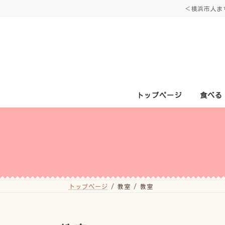
コ
ナ
＜横浜市人ま
ン
ビ
テ
ゲ
ン
ー
ツ
シ
へ
ョ
ス
ン
キ
に
ッ
移
プ
動
トップページ
食べる
トップページ
教室
教室