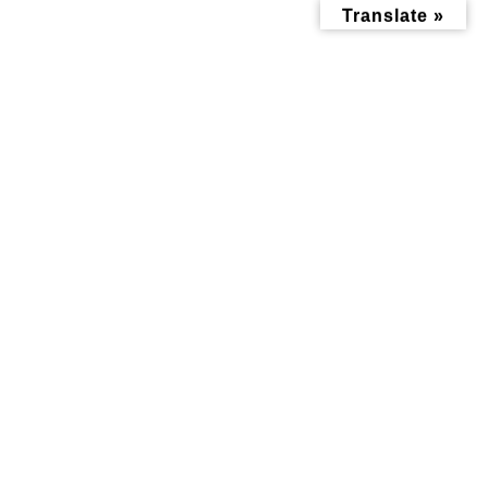
コ
ナ
Translate »
ン
ビ
テ
ゲ
ン
ー
ツ
シ
へ
ョ
ス
ン
キ
に
ッ
移
投稿
プ
動
トップページ
0113_1
0113_1
0113_1