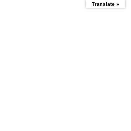
コ
ナ
Translate »
ン
ビ
テ
ゲ
ン
ー
ツ
シ
へ
ョ
ス
ン
キ
に
ッ
移
投稿
プ
動
トップページ
86476a0493c366adb81b1fdc08715dd7
86476a0493c366adb81b1fdc08715dd7
86476a0493c366adb81b1fdc087
15dd7