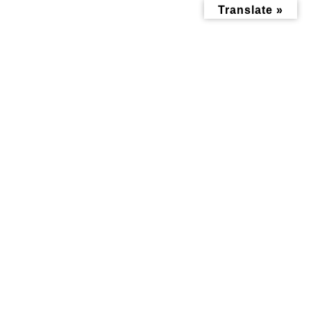
コ
ナ
Translate »
ン
ビ
テ
ゲ
ン
ー
ツ
シ
へ
ョ
ス
ン
キ
に
ッ
移
メディア
プ
動
トップページ
mikoshi
mikoshi
mikoshi