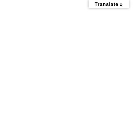
コ
ナ
Translate »
ン
ビ
テ
ゲ
ン
ー
ツ
シ
へ
ョ
ス
ン
キ
に
ッ
移
投稿
プ
動
トップページ
S__1018601484_0
S__1018601484_0
S__1018601484_0