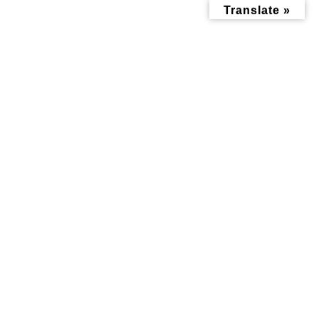
コ
ナ
Translate »
ン
ビ
テ
ゲ
ン
ー
ツ
シ
へ
ョ
ス
ン
キ
に
ッ
移
投稿
プ
動
トップページ
ice00
ice00
ice00