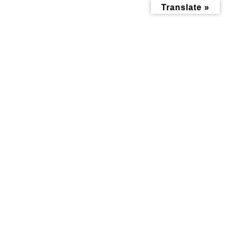
コ
ナ
Translate »
ン
ビ
テ
ゲ
ン
ー
ツ
シ
へ
ョ
ス
ン
キ
に
ッ
移
メディア
プ
動
トップページ
0113_20250127
0113_20250127
0113_20250127