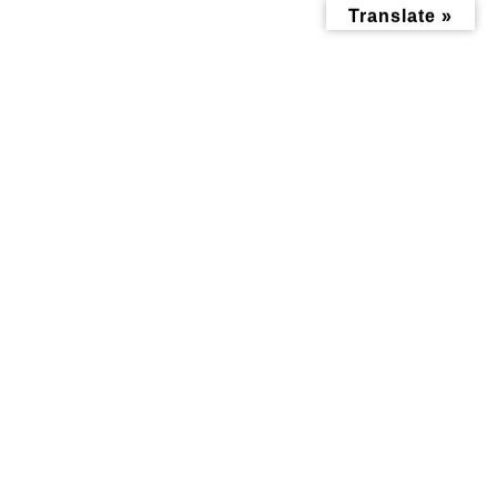
コ
ナ
Translate »
ン
ビ
テ
ゲ
ン
ー
ツ
シ
へ
ョ
ス
ン
キ
に
ッ
移
お問い合わせ
プ
動
トップページ
お問い合わせ
ご用件（必須）
記事の掲載について
スポンサー支援(広告掲載)について
地域ライターの応募
運営ボランティアの応募
情報提供
こんな人紹介してほしい
その他