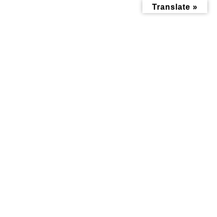
コ
ナ
Translate »
ン
ビ
テ
ゲ
ン
ー
ツ
シ
へ
ョ
ス
ン
キ
に
ッ
移
病院情報
プ
動
トップページ
病院情報
婦人科
婦人科
婦人科