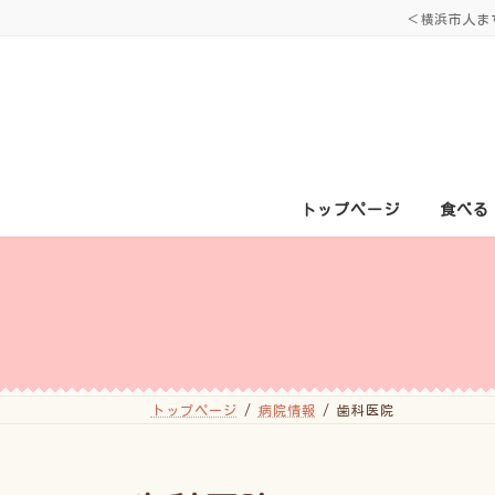
コ
ナ
＜横浜市人ま
ン
ビ
テ
ゲ
ン
ー
ツ
シ
へ
ョ
ス
ン
キ
に
ッ
移
プ
動
トップページ
食べる
トップページ
病院情報
歯科医院