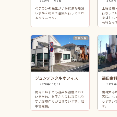
2020年11月3日
2020
ベテランの先生がいかに痛みを減
土曜診療
らすかを考えて治療を行ってくれ
行なって
るクリニック。
児はもち
も行なっ
歯科医院
ジュンデンタルオフィス
篠田歯
2020年11月3日
2020
院内には子ども遊具が設置されて
南神大寺
いるため、お子さんには来院しや
医院。ち
すい環境作りがせれています。駐
しやすい
車場完備。
す。