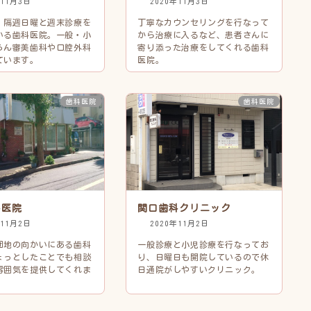
年11月3日
2020年11月3日
・隔週日曜と週末診療を
丁寧なカウンセリングを行なって
いる歯科医院。一般・小
から治療に入るなど、患者さんに
ろん審美歯科や口腔外科
寄り添った治療をしてくれる歯科
ています。
医院。
歯科医院
歯科医院
科医院
関口歯科クリニック
年11月2日
2020年11月2日
団地の向かいにある歯科
一般診療と小児診療を行なってお
ょっとしたことでも相談
り、日曜日も開院しているので休
雰囲気を提供してくれま
日通院がしやすいクリニック。