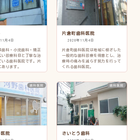
科
片倉町歯科医院
年11月4日
2020年11月4日
は歯科・小児歯科・矯正
片倉町歯科医院は地域に根ざした
広い診療科目と丁寧な治
一般的な歯科診療を得意とし、治
ている歯科医院です。片
療時の痛みを減らす努力を行って
にあります。
くれる歯科医院。
歯科医院
歯科医院
科医院
さいとう歯科