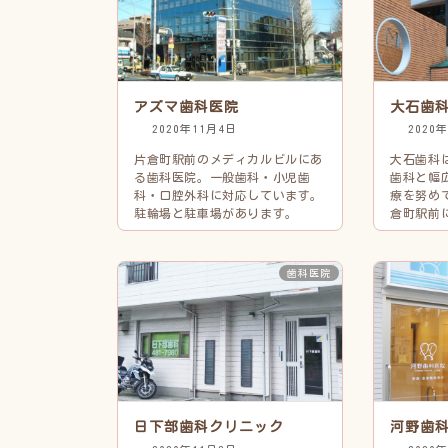
アズマ歯科医院
大石歯
2020年11月4日
2020
片倉町駅前のメディカルビルにあ
大石歯科
る歯科医院。一般歯科・小児歯
歯科と幅
科・口腔外科に対応しています。
療を努め
駐輪場と駐車場があります。
倉町駅前
歯科医院
日下部歯科クリニック
河野歯