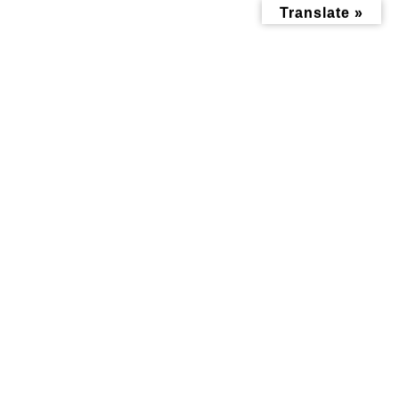
コ
ナ
Translate »
ン
ビ
テ
ゲ
ン
ー
ツ
シ
へ
ョ
ス
ン
キ
に
ッ
移
子育て関連施設
プ
動
トップページ
子育て関連施設
保育園
保育園
保育園
保育園