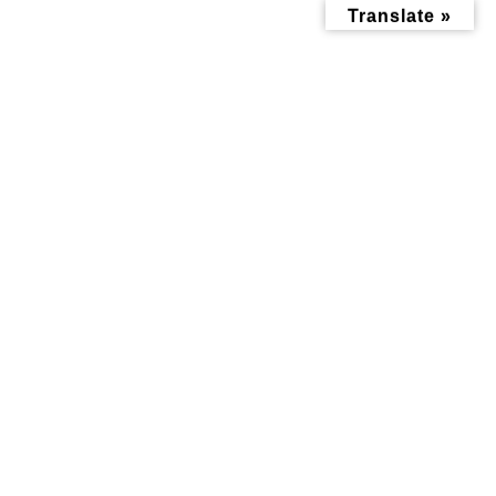
コ
ナ
Translate »
ン
ビ
テ
ゲ
ン
ー
ツ
シ
へ
ョ
ス
ン
キ
に
ッ
移
投稿
プ
動
トップページ
ryouri_about
ryouri_about
ryouri_about