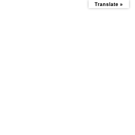
コ
ナ
Translate »
ン
ビ
テ
ゲ
ン
ー
ツ
シ
へ
ョ
ス
ン
キ
に
ッ
移
投稿
プ
動
トップページ
sankaku2
sankaku2
sankaku2