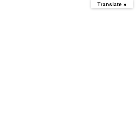
コ
ナ
Translate »
ン
ビ
テ
ゲ
ン
ー
ツ
シ
へ
ョ
ス
ン
キ
に
ッ
移
投稿
プ
動
トップページ
IMG_2524
IMG_2524
IMG_2524