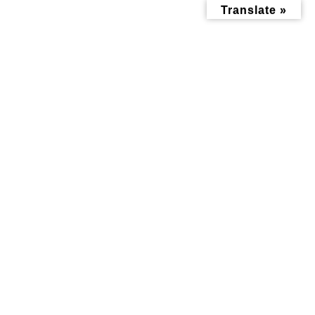
コ
ナ
Translate »
ン
ビ
テ
ゲ
ン
ー
ツ
シ
へ
ョ
ス
ン
キ
に
ッ
移
投稿
プ
動
トップページ
lemitron01
lemitron01
lemitron01