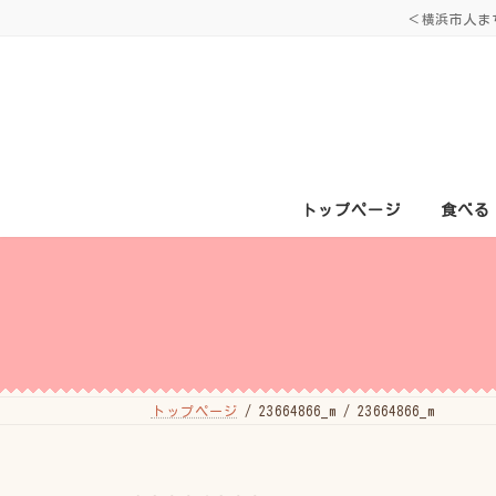
コ
ナ
＜横浜市人ま
ン
ビ
テ
ゲ
ン
ー
ツ
シ
へ
ョ
ス
ン
キ
に
ッ
移
プ
動
トップページ
食べる
トップページ
23664866_m
23664866_m