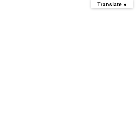
コ
ナ
Translate »
ン
ビ
テ
ゲ
ン
ー
ツ
シ
へ
ョ
ス
ン
キ
に
ッ
移
メディア
プ
動
トップページ
チラシ2
チラシ2
チラシ2