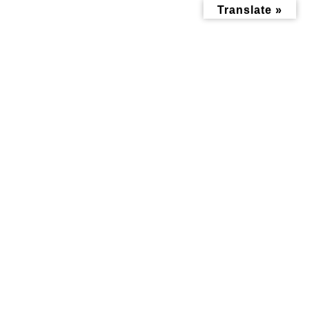
コ
ナ
Translate »
ン
ビ
テ
ゲ
ン
ー
ツ
シ
へ
ョ
ス
ン
キ
に
ッ
移
メディア
プ
動
トップページ
1144822465010ac28b53dc11ccbe4384
1144822465010ac28b53dc11ccbe4384
1144822465010ac28b53dc11ccb
e4384