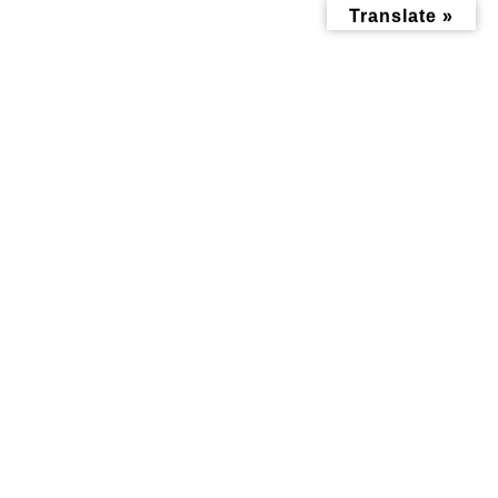
コ
ナ
Translate »
ン
ビ
テ
ゲ
ン
ー
ツ
シ
へ
ョ
ス
ン
キ
に
ッ
移
おすすめ情報
プ
動
トップページ
おすすめ情報
三ツ沢チアリーディングクラブLIPS
三ツ沢チアリーディングクラブ
LIPS
2021年2月2日