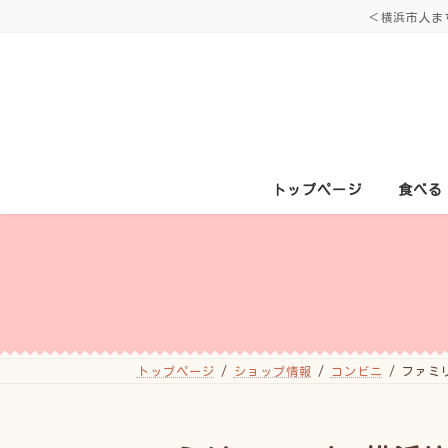
コ
ナ
＜横浜市人ま
ン
ビ
テ
ゲ
ン
ー
ツ
シ
へ
ョ
ス
ン
キ
に
ッ
移
プ
動
トップページ
食べる
トップページ
ショップ情報
コンビニ
ファミ