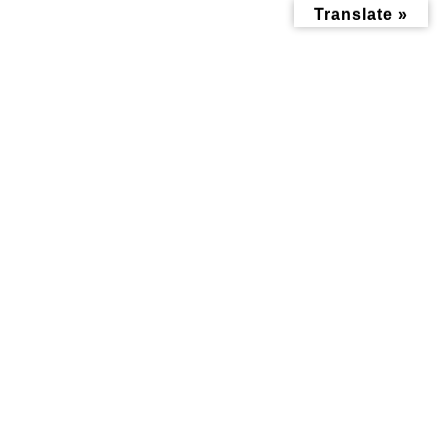
コ
ナ
Translate »
ン
ビ
テ
ゲ
ン
ー
ツ
シ
へ
ョ
ス
ン
キ
に
ッ
移
ショップ情報
プ
動
トップページ
ショップ情報
商店
河合書店
河合書店
2025年9月13日