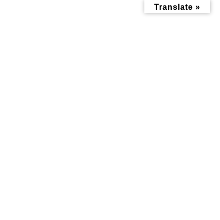
コ
ナ
Translate »
ン
ビ
テ
ゲ
ン
ー
ツ
シ
へ
ョ
ス
ン
キ
に
ッ
移
住まい情報
プ
動
トップページ
住まい情報
趣味
シェア畑 新横浜
シェア畑 新横浜
2023年4月13日
初心者でも大丈夫！無農薬の野菜づくりにチャレンジしません
か？
通常の貸し農園と違って栽培指導・農具・資材・種・苗などが
全て料金に含まれており、初心者でも手軽に始められる農園で
す。駐車場、水道、トイレなど設備も充実しています。