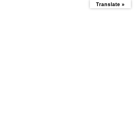
コ
ナ
Translate »
ン
ビ
テ
ゲ
ン
ー
ツ
シ
へ
ョ
ス
ン
キ
に
ッ
移
投稿
プ
動
トップページ
3
3
3