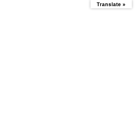
コ
ナ
Translate »
ン
ビ
テ
ゲ
ン
ー
ツ
シ
へ
ョ
ス
ン
キ
に
ッ
移
飲食店情報
プ
動
トップページ
飲食店情報
レストラン
焼肉 末広
焼肉 末広
2020年11月1日
子どもに優しくコスパも良い、ファミリー向けの焼肉屋さん。
片倉町駅から水道道を岸根公園に向けて少し上ったところにあ
ります。駐車場も完備しているのでゆっくり食事ができます
よ。げたカルビがオススメ！