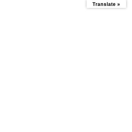
コ
ナ
Translate »
ン
ビ
テ
ゲ
ン
ー
ツ
シ
へ
ョ
ス
ン
キ
に
ッ
移
ヘルスケア
プ
動
トップページ
ヘルスケア
ヘルスケア記事
掲示板
心と体を癒してくれる
第6回 ロバメイトフェ
リラクゼーションサロ
スティバル 9月2日(土)
ン『からだメンテナン
開催！片倉三枚地域ケ
ス横浜白楽』に行って
アプラザ