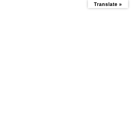
コ
ナ
Translate »
ン
ビ
テ
ゲ
ン
ー
ツ
シ
へ
ョ
ス
ン
キ
に
ッ
移
町内会
プ
動
トップページ
みんなにお役立ち情報-探訪レポート-
町内会
おすすめ情報記事
お知らせ
【2026年最新版】神大
【青木町・洲崎大神例
寺・片倉町・六角橋の
大祭】令和8年は6月12
夏・秋祭り情報まと
日(金)〜14日(日)に開
め！※随時更新
催！