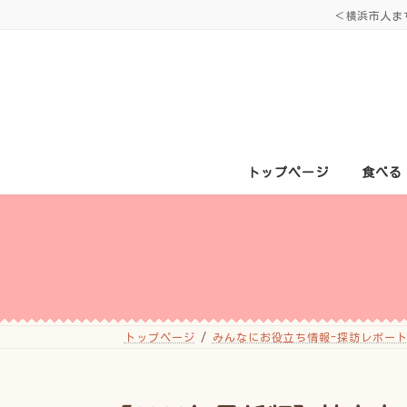
コ
ナ
＜横浜市人ま
ン
ビ
テ
ゲ
ン
ー
ツ
シ
へ
ョ
ス
ン
キ
に
ッ
移
プ
動
トップページ
食べる
トップページ
みんなにお役立ち情報-探訪レポート