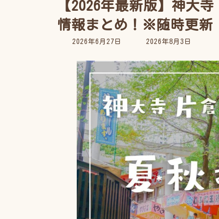
【2026年最新版】神大
情報まとめ！※随時更新
最
2026年6月27日
2026年8月3日
終
更
新
日
時
: