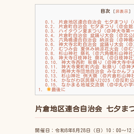
目次
[
非表示
]
0.1.
片倉地区連合自治会 七夕まつり（
0.2.
片倉町自治会 七夕まつり（＠会館
0.3.
ハイタウン夏まつり（＠神大寺第
0.4.
片倉町自治会 盆踊り大会（＠北公
0.5.
六角橋連合自治会 納涼会（＠神橋
0.6.
神大寺北町自治会 盆踊り大会（＠
0.7.
むつみ会 夏休み納涼花火会（＠む
0.8.
杉山神社 祭礼（＠六角橋杉山神社
0.9.
神大寺日枝神社 祭礼（＠日枝神社
0.10.
神大寺西町 秋祭り（＠神大寺中
0.11.
神大寺東町町内会 秋祭り（＠神
0.12.
南神大寺団地自治会 みなかんフ
0.13.
杉山神社 例大祭（＠片倉杉山神
0.14.
かながわ区民祭り2025（＠反町
0.15.
なかまる地域交流祭（＠中丸小学
1.
最後に
片倉地区連合自治会 七夕ま
開催日：令和8年6月28日（日）10：00〜12