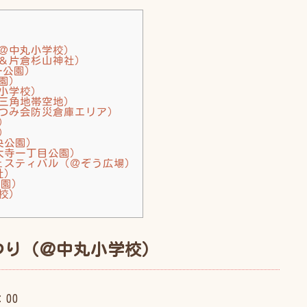
＠中丸小学校）
＆片倉杉山神社）
一公園）
園）
小学校）
三角地帯空地）
つみ会防災倉庫エリア）
）
）
央公園）
大寺一丁目公園）
ェスティバル（＠ぞう広場）
社）
公園）
校）
つり（＠中丸小学校）
：00