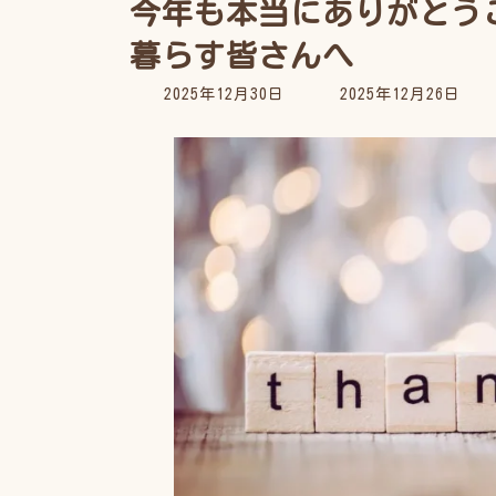
今年も本当にありがとう
暮らす皆さんへ
最
2025年12月30日
2025年12月26日
終
更
新
日
時
: