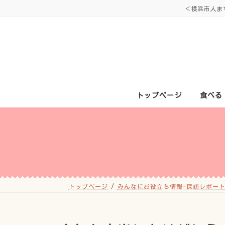
コ
ナ
＜横浜市人ま
ン
ビ
テ
ゲ
ン
ー
ツ
シ
へ
ョ
ス
ン
キ
に
ッ
移
プ
動
トップページ
食べる
トップページ
みんなにお役立ち情報-探訪レポート