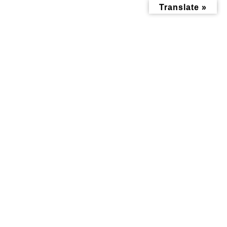
コ
ナ
Translate »
ン
ビ
テ
ゲ
ン
ー
ツ
シ
へ
ョ
ス
ン
みんなにお役立ち情報-探訪レ
キ
に
ッ
移
プ
動
ポート-
トップページ
みんなにお役立ち情報-探訪レポート-
＜横浜市保育園選び＞共働き夫婦の保育園選び＆落選…我が家の保育園
事情…その2
＜横浜市保育園選び＞共働き夫
婦の保育園選び＆落選…我が家
の保育園事情…その2
最
2022年12月20日
2022年12月14日
終
更
新
日