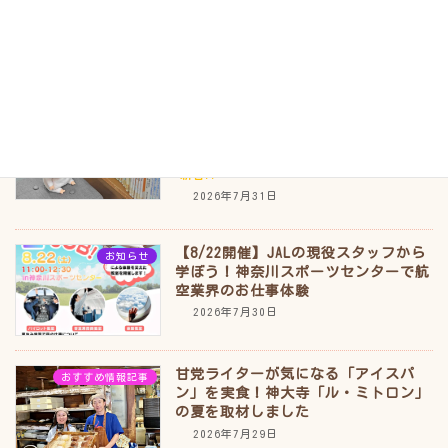
プン！温かい隠れ家「小料理ぱぶ こ
のみ」
新着!!
2026年8月1日
【神大寺】「ぬいぐるみの図書室お泊
おすすめ情報記事
まり大冒険」はどう生まれた？ 神ち
ゃん家と地区センターに聞きました
新着!!
2026年7月31日
【8/22開催】JALの現役スタッフから
お知らせ
学ぼう！神奈川スポーツセンターで航
空業界のお仕事体験
2026年7月30日
甘党ライターが気になる「アイスパ
おすすめ情報記事
ン」を実食！神大寺「ル・ミトロン」
の夏を取材しました
2026年7月29日