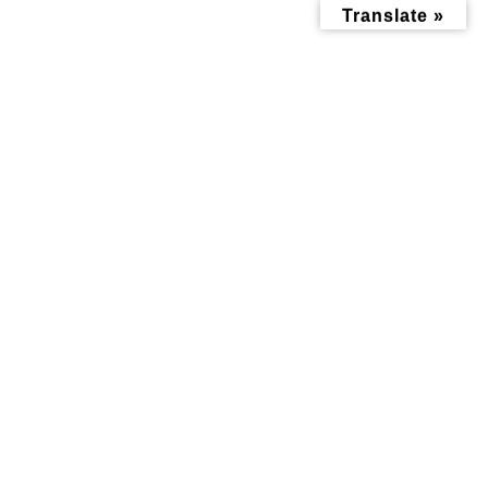
コ
ナ
Translate »
ン
ビ
テ
ゲ
ン
ー
ツ
シ
へ
ョ
ス
ン
キ
に
ッ
移
投稿
プ
動
トップページ
02fbcb466c71e3732688aaf2faba7811
02fbcb466c71e3732688aaf2faba7811
02fbcb466c71e3732688aaf2fab
a7811