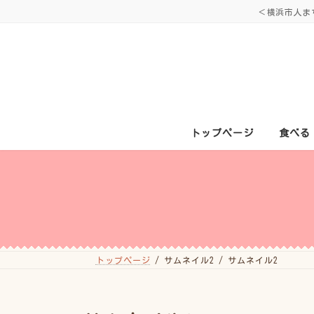
コ
ナ
＜横浜市人ま
ン
ビ
テ
ゲ
ン
ー
ツ
シ
へ
ョ
ス
ン
キ
に
ッ
移
プ
動
トップページ
食べる
トップページ
サムネイル2
サムネイル2