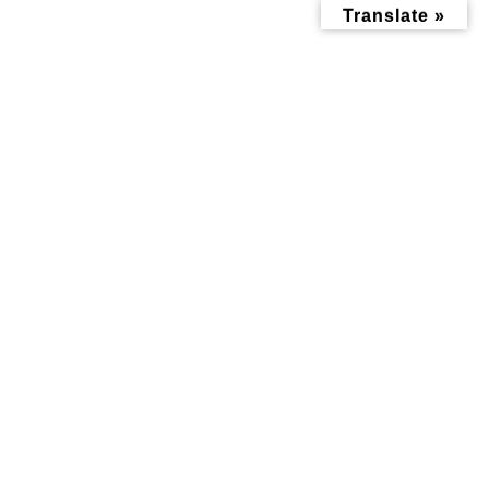
コ
ナ
Translate »
ン
ビ
テ
ゲ
ン
ー
ツ
シ
へ
ョ
ス
ン
キ
に
ッ
移
お正月
プ
動
トップページ
お正月
暮らし記事
スタッフブログ
【令和7年のどんど焼
2025年 本年もどうぞよ
き】お正月のお飾り、
ろしくお願いいたしま
古いお守り、御札など
す
は、どんど焼きでお焚
2025年1月1日