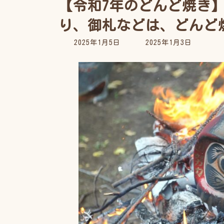
【令和7年のどんど焼き
り、御札などは、どんど
最
2025年1月5日
2025年1月3日
終
更
新
日
時
: