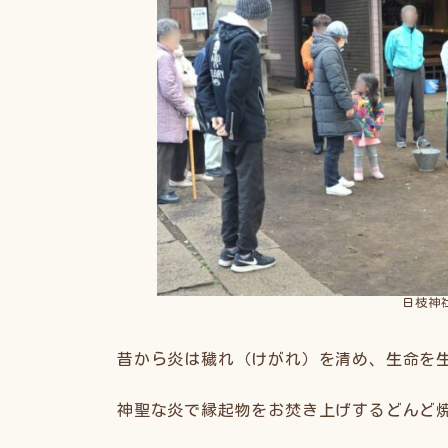
日枝神
昔から炎は穢れ（けがれ）を清め、生命を
神聖な炎で縁起物をお焚き上げするどんど