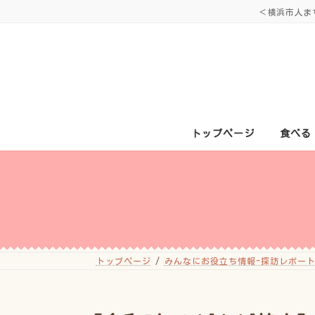
コ
ナ
＜横浜市人ま
ン
ビ
テ
ゲ
ン
ー
ツ
シ
へ
ョ
ス
ン
キ
に
ッ
移
プ
動
トップページ
食べる
トップページ
みんなにお役立ち情報-探訪レポート