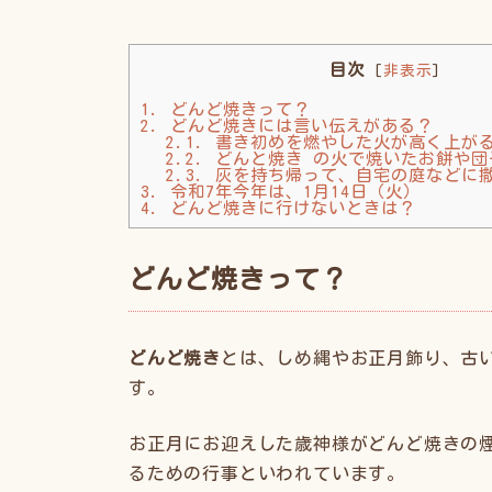
目次
[
非表示
]
1.
どんど焼きって？
2.
どんど焼きには言い伝えがある？
2.1.
書き初めを燃やした火が高く上が
2.2.
どんと焼き の火で焼いたお餅や団
2.3.
灰を持ち帰って、自宅の庭などに
3.
令和7年今年は、1月14日（火）
4.
どんど焼きに行けないときは？
どんど焼きって？
どんど焼き
とは、しめ縄やお正月飾り、古
す。
お正月にお迎えした歳神様がどんど焼きの
るための行事といわれています。