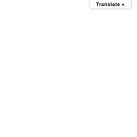
コ
ナ
Translate »
ン
ビ
テ
ゲ
ン
ー
ツ
シ
へ
ョ
ス
ン
キ
に
ッ
移
子連れ
プ
動
トップページ
子連れ
おすすめ情報記事
食べる記事
神大寺入口から徒歩5
神大寺に料亭？ほんと
分。TerraCafeでゆっ
は子連れでも入りやす
くり～｜テラカフェ
い【そば処美善】