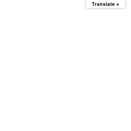
コ
ナ
Translate »
ン
ビ
テ
ゲ
ン
ー
ツ
シ
へ
ョ
ス
ン
キ
に
ッ
移
食べる記事
プ
動
トップページ
みんなにお役立ち情報-探訪レポート-
食べる記事
神大寺に料亭？ほんとは子連れでも入りやすい【そば処美善】
神大寺に料亭？ほんとは子連れ
でも入りやすい【そば処美善】
最
2024年4月16日
2024年4月16日
終
更
新
日
時
: