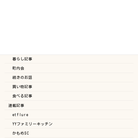
スタッフブログ
ブログ
ヘルスケア記事
住民投稿
子育て記事
掲示板
暮らし記事
町内会
続きのお話
買い物記事
食べる記事
連載記事
etflure
YYファミリーキッチン
かもめSC