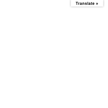
コ
ナ
Translate »
ン
ビ
テ
ゲ
ン
ー
ツ
シ
へ
ョ
ス
ン
キ
に
ッ
移
成人式
プ
動
トップページ
成人式
暮らし記事
暮らし記事
令和7年横浜市 二十歳
【横浜市 令和６年 二
（はたち）の市民を祝
十歳の市民を祝うつど
うつどいについて
い 】事前申し込みが必
要です！
2024年12月29日