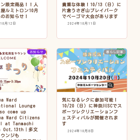
ィン限定商品！！人
貴重な体験！10/13（日）に
屋ルミトロン10月
片倉うさぎ山プレイパーク
品のお知らせ！
でベーゴマ大会があります
年10月12日
2024年10月11日
お知らせ
暮らし記事
wa Ward
気になるレクに参加可能！
ational Lounge
10/20（日）に神奈川SCでス
lso come up
ポーツレクリエーションフ
wa Ward Citizens
ェスティバルが開催されま
al at Tanmachi
す
n Oct.13th｜多文
2024年10月8日
ラウンジも