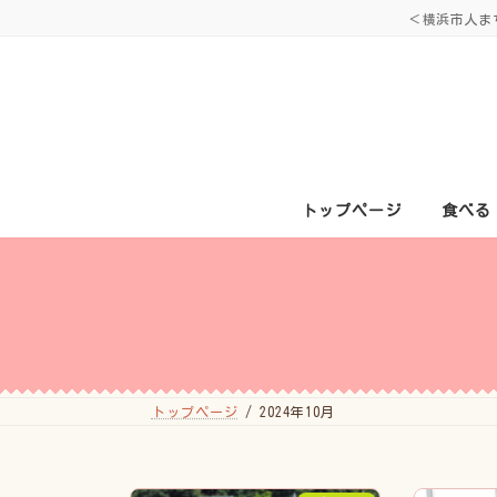
コ
ナ
＜横浜市人ま
ン
ビ
テ
ゲ
ン
ー
ツ
シ
へ
ョ
ス
ン
キ
に
ッ
移
プ
動
トップページ
食べる
トップページ
2024年10月