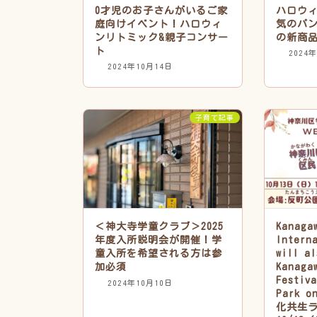
0才児のお子さんがいるご家
ハロウ
庭向けイベント！ハロウィ
気のパン
ンリトミック&親子コンサー
の新商
ト
2024
2024年10月14日
子育て記事
＜神大寺学童クラブ＞2025
Kanaga
年度入所説明会が開催！学
Intern
童入所を希望される方は参
will a
加必須
Kanaga
Festiv
2024年10月10日
Park o
化共生