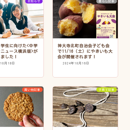
お知らせ
暮らし記事
中学生に向けた<中学
神大寺北町自治会子ども会
ンニュース横浜版>が
で11/16（土）にやきいも大
れました！
会が開催されます！
年10月18日
2024年10月16日
買い物記事
子育て記事