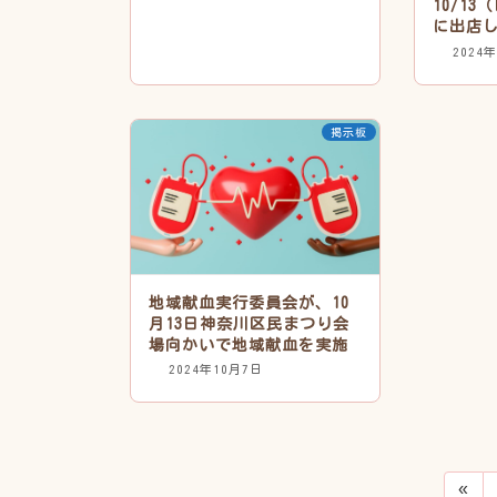
10/1
に出店
2024
掲示板
地域献血実行委員会が、10
月13日神奈川区民まつり会
場向かいで地域献血を実施
2024年10月7日
投
«