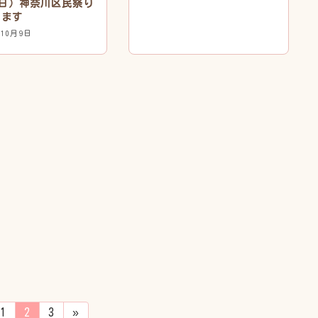
3（日）神奈川区民祭り
します
年10月9日
固
固
固
1
2
3
»