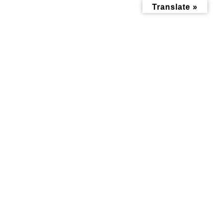
コ
ナ
Translate »
ン
ビ
テ
ゲ
ン
ー
ツ
シ
へ
ョ
ス
ン
キ
に
ッ
移
2024年10月
プ
動
トップページ
2024年10月
おしゃれ記事
暮らし記事
M's NAILさんは子育て
秋の青空ヨガ：
ママが行う、初めての
10/13（日）と
方もおすすめなネイル
10/27（日）岸根公園で
サロンでした | エムズ
ヨガ体験ができます！