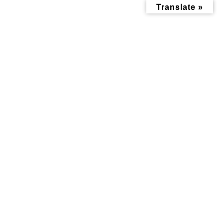
コ
ナ
Translate »
ン
ビ
テ
ゲ
ン
ー
ツ
シ
へ
ョ
ス
ン
キ
に
ッ
移
メディア
プ
動
トップページ
ef02
ef02
ef02