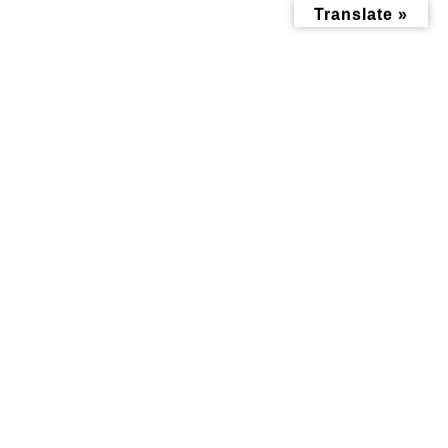
コ
ナ
Translate »
ン
ビ
テ
ゲ
ン
ー
ツ
シ
へ
ョ
ス
ン
キ
に
ッ
移
投稿
プ
動
トップページ
et05
et05
et05