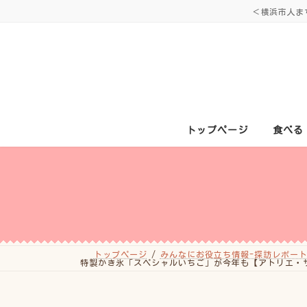
コ
ナ
＜横浜市人ま
ン
ビ
テ
ゲ
ン
ー
ツ
シ
へ
ョ
ス
ン
キ
に
ッ
移
プ
動
トップページ
食べる
トップページ
みんなにお役立ち情報-探訪レポート
特製かき氷「スペシャルいちご」が今年も【アトリエ・