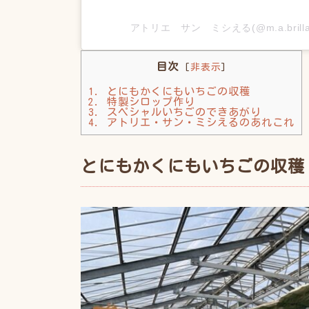
アトリエ サン ミシえる(@m.a.bril
目次
[
非表示
]
1.
とにもかくにもいちごの収穫
2.
特製シロップ作り
3.
スペシャルいちごのできあがり
4.
アトリエ・サン・ミシえるのあれこれ
とにもかくにもいちごの収穫