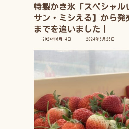
特製かき氷「スペシャル
サン・ミシえる】から発
までを追いました｜
最
2024年6月14日
2024年6月25日
終
更
新
日
時
: