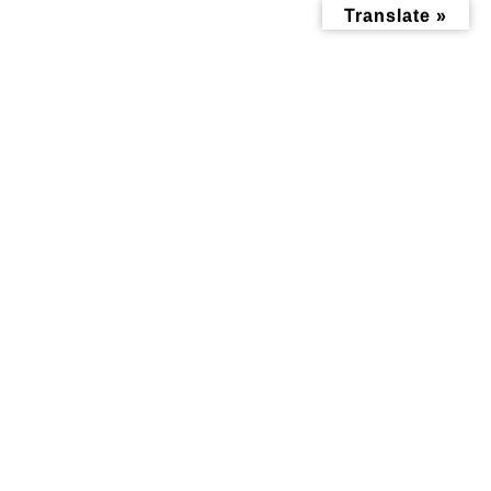
コ
ナ
Translate »
ン
ビ
テ
ゲ
ン
ー
ツ
シ
へ
ョ
ス
ン
キ
に
ッ
移
投稿
プ
動
トップページ
image1
image1
image1