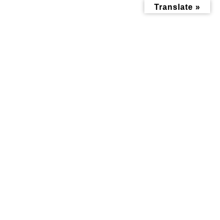
コ
ナ
Translate »
ン
ビ
テ
ゲ
ン
ー
ツ
シ
へ
ョ
ス
ン
キ
に
ッ
移
子育て記事
プ
動
トップページ
みんなにお役立ち情報-探訪レポート-
子育て記事
【親子イベント】6/21 土 に「じゃがいも掘り体験」が開催されま
す！とれたてポテトに笑顔満開♪
【親子イベント】6/21 土 に
「じゃがいも掘り体験」が開催
されます！とれたてポテトに笑
顔満開♪