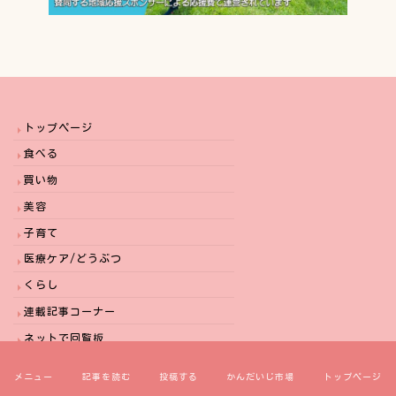
トップページ
食べる
買い物
美容
子育て
医療ケア/どうぶつ
くらし
連載記事コーナー
ネットで回覧板
神奈川区防犯情報・暮らしの安全情報・交番だよ
り
メニュー
記事を読む
投稿する
かんだいじ市場
トップページ