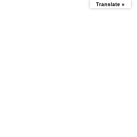
コ
ナ
Translate »
ン
ビ
テ
ゲ
ン
ー
ツ
シ
へ
ョ
ス
ン
キ
に
ッ
移
子育て記事
プ
動
トップページ
みんなにお役立ち情報-探訪レポート-
子育て記事
「こどもとおでかけする毎日を、もっとしあわせに」【子育て家庭応援
事業ハマハグ】知ってますか？
「こどもとおでかけする毎日
を、もっとしあわせに」【子育
て家庭応援事業ハマハグ】知っ
てますか？