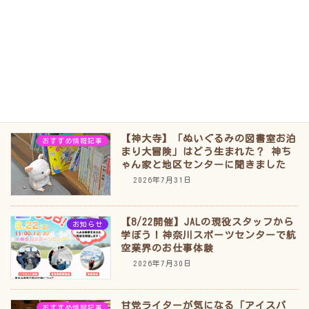
2026年8月2日
【片倉】気になっていたあの扉をオー
おすすめ情報記事
プン！温かい隠れ家「小料理ぱぶ こ
のみ」
新着!!
2026年8月1日
【神大寺】「ぬいぐるみの図書室お泊
おすすめ情報記事
まり大冒険」はどう生まれた？ 神ち
ゃん家と地区センターに聞きました
2026年7月31日
【8/22開催】JALの現役スタッフから
お知らせ
学ぼう！神奈川スポーツセンターで航
空業界のお仕事体験
2026年7月30日
甘党ライターが気になる「アイスパ
おすすめ情報記事