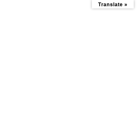
コ
ナ
Translate »
ン
ビ
テ
ゲ
ン
ー
ツ
シ
へ
ョ
ス
ン
キ
に
ッ
移
おすすめ情報記事
プ
動
トップページ
みんなにお役立ち情報-探訪レポート-
おすすめ情報記事
10月30日(土) 地域交流イベント開催！うた自慢＆パフォーマー集ま
れ！
10月30日(土) 地域交流イベン
ト開催！うた自慢＆パフォーマ
ー集まれ！
最
2021年10月24日
2021年10月24日
終
更
新