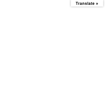
コ
ナ
Translate »
ン
ビ
テ
ゲ
ン
ー
ツ
シ
へ
ョ
ス
ン
キ
に
ッ
移
暮らし記事
プ
動
トップページ
みんなにお役立ち情報-探訪レポート-
暮らし記事
六角橋杉山大神「夏越大祓」６月30日（金）開催。
六角橋杉山大神「夏越大祓」６
月30日（金）開催。
最
2023年6月14日
2023年6月13日
終
更
新
日
時
: