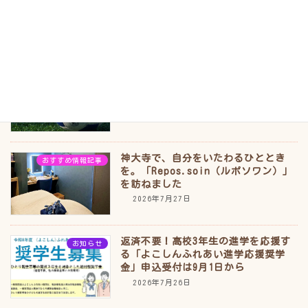
ン」を実食！神大寺「ル・ミトロン」
の夏を取材しました
2026年7月29日
【横浜かもめSC】夏休みにサッカーを
おすすめ情報記事
もっと楽しもう！小・中学生向け特別
教室を開催
2026年7月28日
神大寺で、自分をいたわるひととき
おすすめ情報記事
を。「Repos.soin（ルポソワン）」
を訪ねました
2026年7月27日
返済不要！高校3年生の進学を応援す
お知らせ
る「よこしんふれあい進学応援奨学
金」申込受付は9月1日から
2026年7月26日