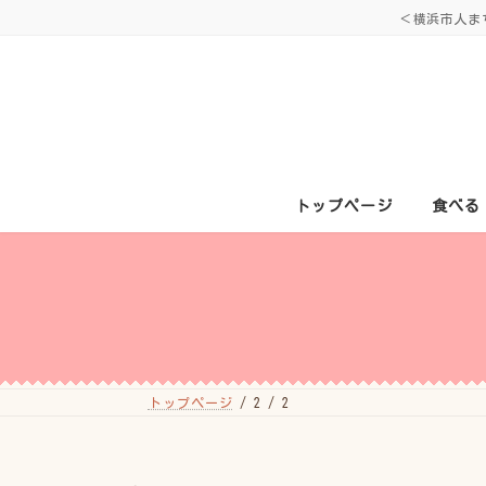
コ
ナ
＜横浜市人ま
ン
ビ
テ
ゲ
ン
ー
ツ
シ
へ
ョ
ス
ン
キ
に
ッ
移
プ
動
トップページ
食べる
トップページ
2
2